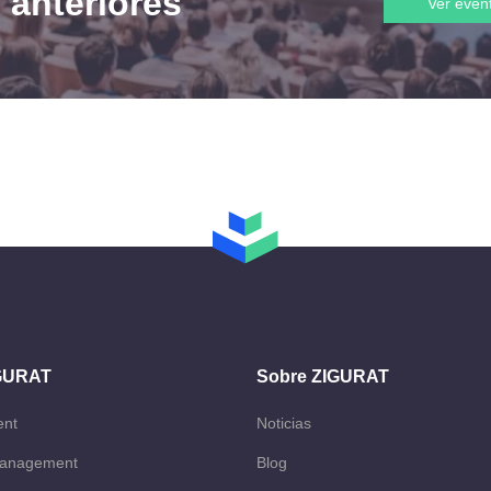
 anteriores
Ver even
IGURAT
Sobre ZIGURAT
ent
Noticias
Management
Blog