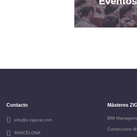
Eventos
Contacto
Másteres Z
BIM Managem
info@e-zigurat.com
Construction 
BARCELONA