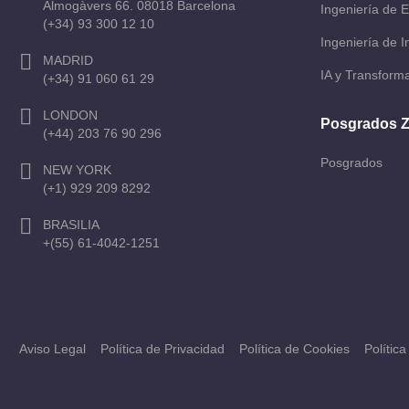
Almogàvers 66. 08018 Barcelona
Ingeniería de E
(+34) 93 300 12 10
Ingeniería de 
MADRID
IA y Transforma
(+34) 91 060 61 29
LONDON
Posgrados 
(+44) 203 76 90 296
Posgrados
NEW YORK
(+1) 929 209 8292
BRASILIA
+(55) 61-4042-1251
Aviso Legal
Política de Privacidad
Política de Cookies
Polític