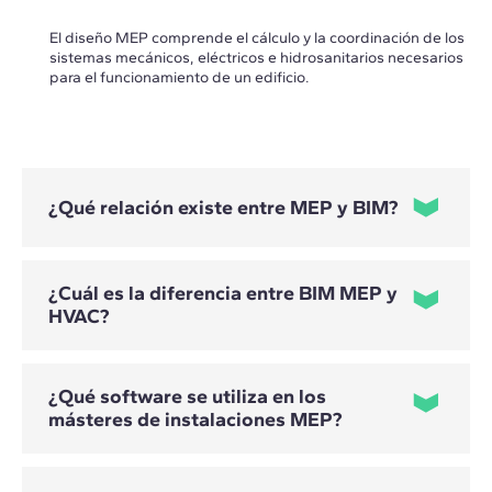
El diseño MEP comprende el cálculo y la coordinación de los
sistemas mecánicos, eléctricos e hidrosanitarios necesarios
para el funcionamiento de un edificio.
¿Qué relación existe entre MEP y BIM?
¿Cuál es la diferencia entre BIM MEP y
HVAC?
BIM permite integrar las instalaciones MEP con la
arquitectura y la estructura en un modelo digital coordinado,
facilitando la detección de interferencias y reduciendo
errores.
¿Qué software se utiliza en los
másteres de instalaciones MEP?
BIM MEP abarca el conjunto de instalaciones mecánicas,
eléctricas e hidrosanitarias. HVAC se especializa en sistemas
de climatización, ventilación y refrigeración.