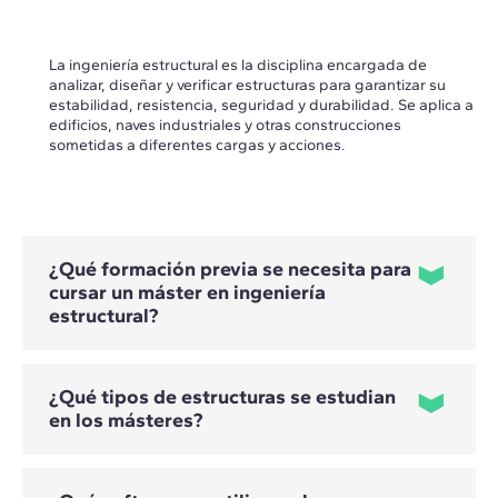
La ingeniería estructural es la disciplina encargada de
analizar, diseñar y verificar estructuras para garantizar su
estabilidad, resistencia, seguridad y durabilidad. Se aplica a
edificios, naves industriales y otras construcciones
sometidas a diferentes cargas y acciones.
¿Qué formación previa se necesita para
cursar un máster en ingeniería
estructural?
¿Qué tipos de estructuras se estudian
Para cursar estos programas se requiere una formación
en los másteres?
previa en cálculo estructural. Están dirigidos principalmente
a profesionales de la ingeniería civil e industrial, la
arquitectura y otras titulaciones técnicas afines que
dispongan de conocimientos básicos de estructuras.