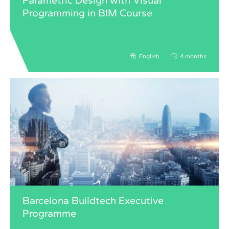
Parametric Design with Visual
Programming in BIM Course
English
4 months
Barcelona Buildtech Executive
Programme