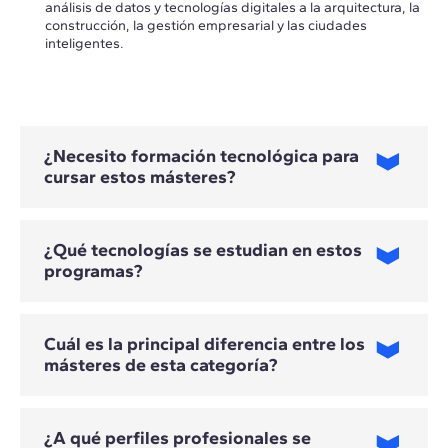
análisis de datos y tecnologías digitales a la arquitectura, la
construcción, la gestión empresarial y las ciudades
inteligentes.
¿Necesito formación tecnológica para
cursar estos másteres?
¿Qué tecnologías se estudian en estos
programas?
No todos los programas requieren experiencia tecnológica
previa. Los requisitos dependen del máster y de su
orientación técnica, estratégica o empresarial.
Cuál es la principal diferencia entre los
másteres de esta categoría?
Las tecnologías varían según el máster. Entre otras, se
estudian inteligencia artificial, machine learning, BIM,
diseño generativo, gemelos digitales e IoT, aplicados a la
automatización de procesos, el análisis de datos y la toma
¿A qué perfiles profesionales se
de decisiones.