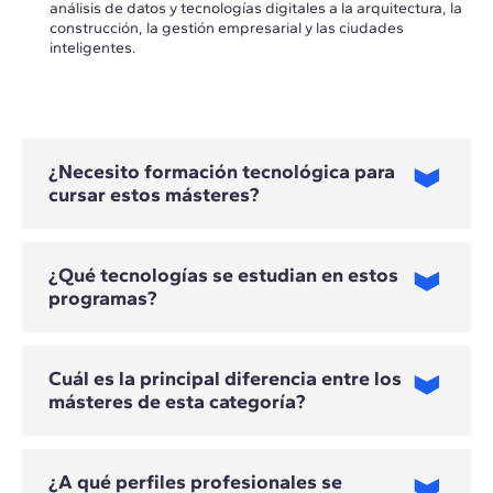
análisis de datos y tecnologías digitales a la arquitectura, la
construcción, la gestión empresarial y las ciudades
inteligentes.
¿Necesito formación tecnológica para
cursar estos másteres?
¿Qué tecnologías se estudian en estos
programas?
No todos los programas requieren experiencia tecnológica
previa. Los requisitos dependen del máster y de su
orientación técnica, estratégica o empresarial.
Cuál es la principal diferencia entre los
másteres de esta categoría?
Las tecnologías varían según el máster. Entre otras, se
estudian inteligencia artificial, machine learning, BIM,
diseño generativo, gemelos digitales e IoT, aplicados a la
automatización de procesos, el análisis de datos y la toma
¿A qué perfiles profesionales se
de decisiones.