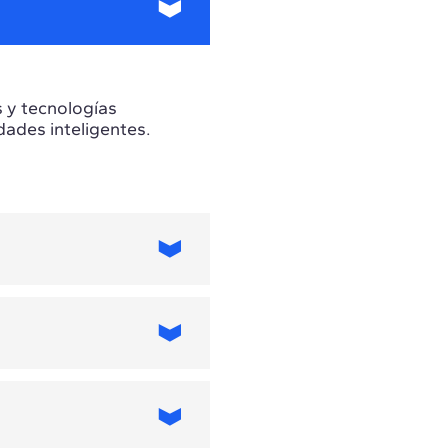
s y tecnologías
udades inteligentes.
quisitos dependen
 artificial,