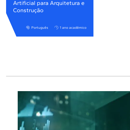
Artificial para Arquitetura e
Construção
Português
1 ano acadêmico