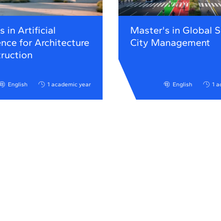
 in Artificial
Master's in Global 
ence for Architecture
City Management
ruction
English
1 academic year
English
1 a