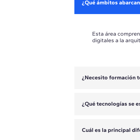
¿Qué ámbitos abarcan la
Esta área comprend
digitales a la arqu
¿Necesito formación t
¿Qué tecnologías se e
No todos los progr
del máster y de su 
Cuál es la principal d
Las tecnologías var