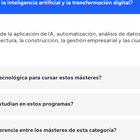
 inteligencia artificial y la transformación digital?
e la aplicación de IA, automatización, análisis de dato
itectura, la construcción, la gestión empresarial y las ci
ecnológica para cursar estos másteres?
studian en estos programas?
amas requieren experiencia tecnológica previa. Los re
orientación técnica, estratégica o empresarial.
iferencia entre los másteres de esta categoría?
ían según el máster. Entre otras, se estudian inteligencia