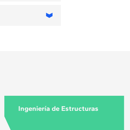
s a la
uitectura y
CO; el MBA en
esos y los modelos
 transformación
as, profesionales
estores públicos o
Ingeniería de Estructuras