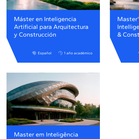
Máster en Inteligencia
Master's
Artificial para Arquitectura
Intellig
y Construcción
& Const
Español
1 año académico
Master em Inteligência