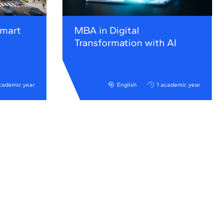
Smart
MBA in Digital
Transformation with AI
cademic year
English
1 academic year