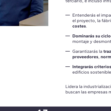
terciario, e incluso inf
Entenderás el impac
el proyecto, la fábr
costes
.
Dominarás su ciclo 
montaje y desmon
Garantizarás la
tra
proveedores
,
norm
Integrarás criterio
edificios sostenibl
Lidera la industrializa
buscan las empresas m