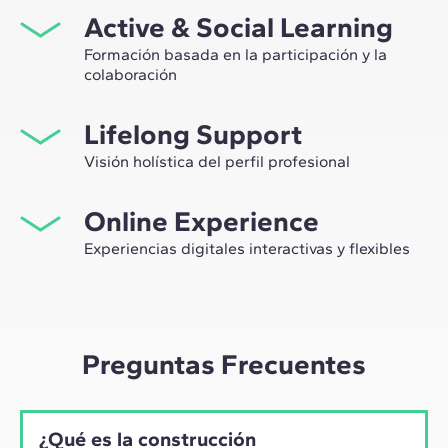
Active & Social Learning
Formación basada en la participación y la
colaboración
Estudiar en ZIGURAT significa no solo ampliar tu propio
Lifelong Support
network profesional, sino tener la ocasión única de
participar en grupos de trabajo seleccionados,
Visión holística del perfil profesional
asesorados por el expertise de nuestros profesores,
Desde la orientación inicial hasta el asesoramiento post
líderes de la innovación tecnológica y de la
Online Experience
Máster, te acompañamos para tener una visión crítica y
construcción.
360º de tu futuro como experto en el sector.
Experiencias digitales interactivas y flexibles
A través de sesiones en vivo con referentes de la
industria y de materiales de alta calidad sobre casos
prácticos globales, nuestro aprendizaje se adapta al
ritmo híbrido de los profesionales actuales.
Preguntas Frecuentes
¿Qué es la construcción