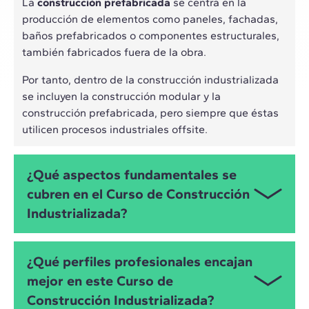
La
construcción prefabricada
se centra en la
producción de elementos como paneles, fachadas,
baños prefabricados o componentes estructurales,
también fabricados fuera de la obra.
Por tanto, dentro de la construcción industrializada
se incluyen la construcción modular y la
construcción prefabricada, pero siempre que éstas
utilicen procesos industriales offsite.
¿Qué aspectos fundamentales se
cubren en el Curso de Construcción
Industrializada?
A lo largo del curso se abordan los pilares de la
¿Qué perfiles profesionales encajan
construcción industrializada y modular:
mejor en este Curso de
Sistemas de construcción industrializada:
Construcción Industrializada?