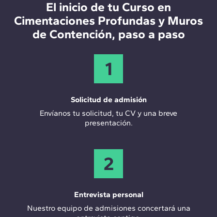
El inicio de tu Curso en
Especialista en cimentaciones dentro de una
Cimentaciones Profundas y Muros
constructora o ingeniería.
de Contención, paso a paso
Control de calidad.
Ingeniero especialista en elementos de
1
contención.
Técnico en empresa comercializadora.
Solicitud de admisión
Coordinador de proyectos.
Envíanos tu solicitud, tu CV y una breve
presentación.
Supervisor de diseño, cálculo y ejecución.
2
Entrevista personal
Nuestro equipo de admisiones concertará una