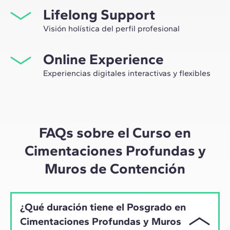
Lifelong Support
network profesional, sino tener la ocasión única de
participar en grupos de trabajo seleccionados,
Visión holística del perfil profesional
asesorados por el expertise de nuestros profesores,
Desde la orientación inicial hasta el asesoramiento post
líderes de la innovación tecnológica y de la
Online Experience
Máster, te acompañamos para tener una visión crítica y
construcción.
360º de tu futuro como experto en el sector.
Experiencias digitales interactivas y flexibles
A través de sesiones en vivo con referentes de la
industria y de materiales de alta calidad sobre casos
prácticos globales, nuestro aprendizaje se adapta al
ritmo híbrido de los profesionales actuales.
FAQs sobre el Curso en
Cimentaciones Profundas y
Muros de Contención
¿Qué duración tiene el Posgrado en
Cimentaciones Profundas y Muros