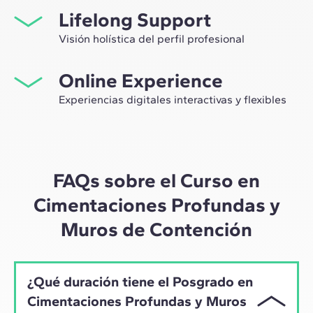
Lifelong Support
network profesional, sino tener la ocasión única de
participar en grupos de trabajo seleccionados,
Visión holística del perfil profesional
asesorados por el expertise de nuestros profesores,
Desde la orientación inicial hasta el asesoramiento post
líderes de la innovación tecnológica y de la
Online Experience
Máster, te acompañamos para tener una visión crítica y
construcción.
360º de tu futuro como experto en el sector.
Experiencias digitales interactivas y flexibles
A través de sesiones en vivo con referentes de la
industria y de materiales de alta calidad sobre casos
prácticos globales, nuestro aprendizaje se adapta al
ritmo híbrido de los profesionales actuales.
FAQs sobre el Curso en
Cimentaciones Profundas y
Muros de Contención
¿Qué duración tiene el Posgrado en
Cimentaciones Profundas y Muros