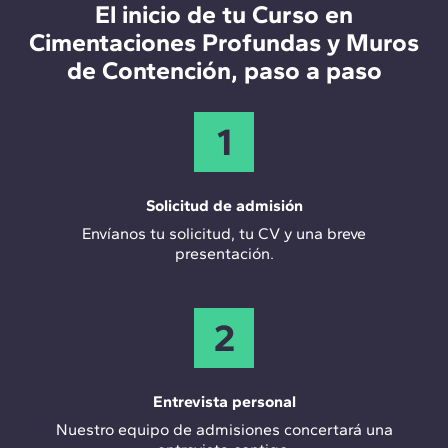
El inicio de tu Curso en
Especialista en cimentaciones dentro de una
Cimentaciones Profundas y Muros
constructora o ingeniería.
de Contención, paso a paso
Control de calidad.
Ingeniero especialista en elementos de
1
contención.
Técnico en empresa comercializadora.
Solicitud de admisión
Coordinador de proyectos.
Envíanos tu solicitud, tu CV y una breve
presentación.
Supervisor de diseño, cálculo y ejecución.
2
Entrevista personal
Nuestro equipo de admisiones concertará una