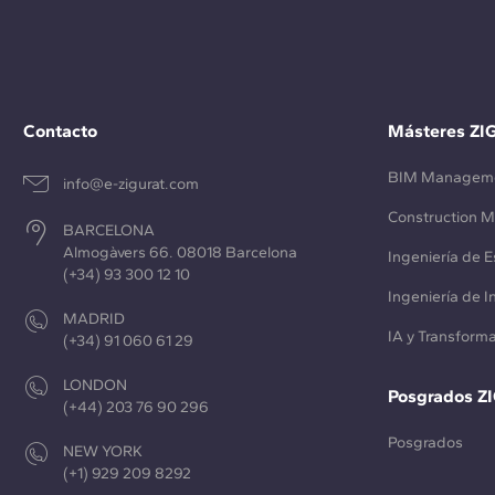
Contacto
Másteres ZI
BIM Managem
info@e-zigurat.com
Construction 
BARCELONA
Almogàvers 66. 08018 Barcelona
Ingeniería de E
(+34) 93 300 12 10
Ingeniería de 
MADRID
IA y Transforma
(+34) 91 060 61 29
LONDON
Posgrados Z
(+44) 203 76 90 296
Posgrados
NEW YORK
(+1) 929 209 8292