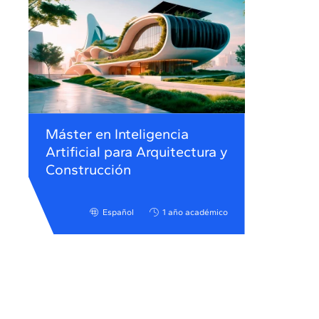
Máster en Inteligencia
Artificial para Arquitectura y
Construcción
Español
1 año académico