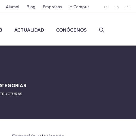
Alumni
Blog
Empresas
e-Campus
ES
EN
PT
B
ACTUALIDAD
CONÓCENOS
ATEGORIAS
STRUCTURAS