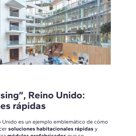
ing”, Reino Unido:
les rápidas
no Unido es un ejemplo emblemático de cómo
ecer
soluciones habitacionales rápidas
y
iza
módulos prefabricados
que se