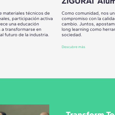
ZIGURAT Alum
 materiales técnicos de
Como comunidad, nos une
ales, participación activa
compromiso con la calidad
frece una educación
cambio. Juntos, apostamos
s a transformarse en
long learning como herra
l futuro de la industria.
sociedad.
Descubre más
Transform To