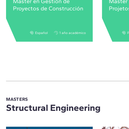
Máster en Gestión de
Master
Proyectos de Construcción
Projeto
Español
1 año académico
MASTERS
Structural Engineering