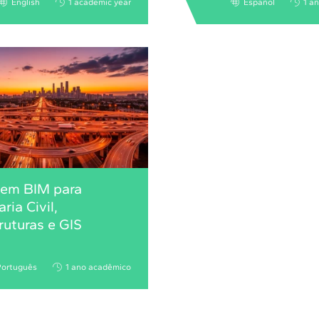
English
1 academic year
Español
1 a
 em BIM para
ria Civil,
truturas e GIS
Português
1 ano acadêmico