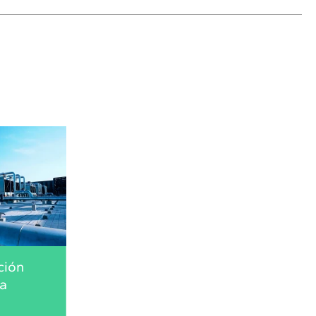
ción
ia