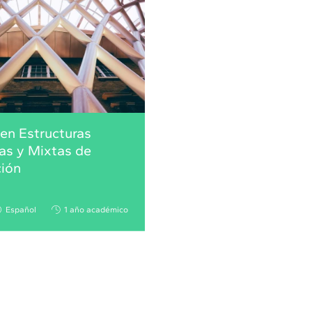
en Estructuras
as y Mixtas de
ción
Español
1 año académico