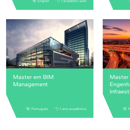
English
1 academic year
Master em BIM
Master
Management
Engenha
Infraes
Português
1 ano acadêmico