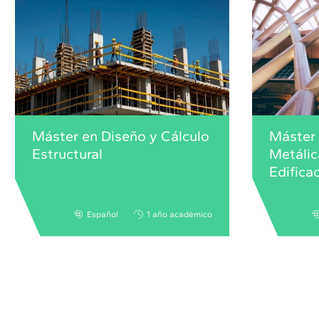
Máster en Diseño y Cálculo
Máster 
Estructural
Metálic
Edifica
Español
1 año académico