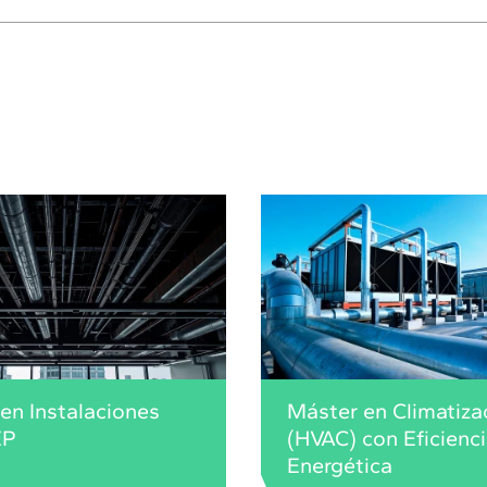
en Instalaciones
Máster en Climatiza
EP
(HVAC) con Eficienc
Energética