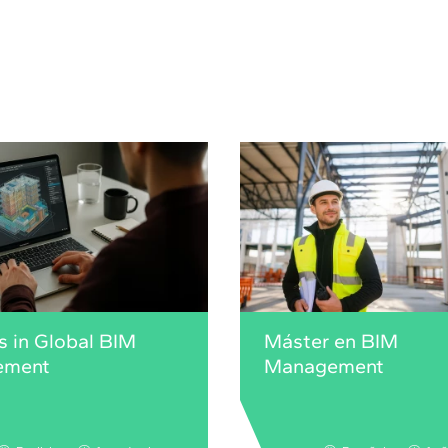
s in Global BIM
Máster en BIM
ement
Management