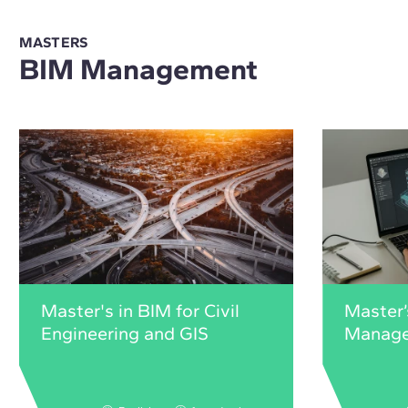
MASTERS
BIM Management
Master's in BIM for Civil
Master’
Engineering and GIS
Manag