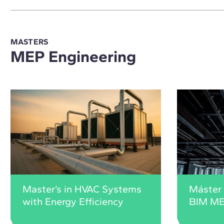
MASTERS
MEP Engineering
Master’s in HVAC Systems
Máster 
with Energy Efficiency
BIM M