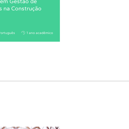
 em Gestão de
s na Construção
Português
1 ano acadêmico